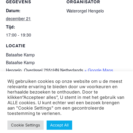
GEGEVENS
ORGANISATOR
Datum:
Waterorgel Hengelo
december 21
Tijd:
17:00 - 19:30
LOCATIE
Bataafse Kamp
Bataafse Kamp
Hengelo
,
Overijssel
7551HN
Netherlands
+ Google Maps
Wij gebruiken cookies op onze website om u de meest
kerstshows dag 1
kerstshows dag 3
relevante ervaring te bieden door uw voorkeuren en
herhaalde bezoeken te onthouden. Door te
klikken“Accepteer alles”, U stemt in met het gebruik van
ALLE cookies. U kunt echter wel een bezoek brengen
aan "Cookie Settings" om een ​​gecontroleerde
toestemming te verlenen.
Copyright © 2026 Waterorgel Hengelo
Cookie Settings
Accept All
Inspiro Theme
door
WPZOOM