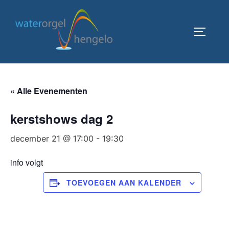
Ga
naar
TOGGLE
de
inhoud
« Alle Evenementen
kerstshows dag 2
december 21 @ 17:00
-
19:30
info volgt
TOEVOEGEN AAN KALENDER