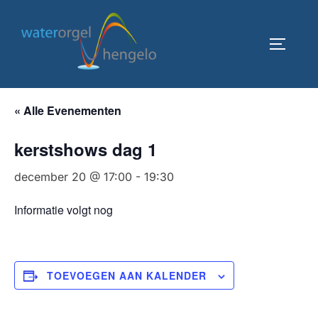
Ga
naar
TOGGLE
de
inhoud
« Alle Evenementen
kerstshows dag 1
december 20 @ 17:00
-
19:30
Informatie volgt nog
TOEVOEGEN AAN KALENDER