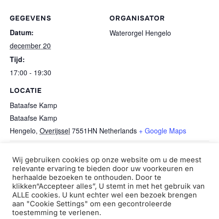
GEGEVENS
ORGANISATOR
Datum:
Waterorgel Hengelo
december 20
Tijd:
17:00 - 19:30
LOCATIE
Bataafse Kamp
Bataafse Kamp
Hengelo
,
Overijssel
7551HN
Netherlands
+ Google Maps
Beweeg in het park
kerstshows dag 2
Wij gebruiken cookies op onze website om u de meest
relevante ervaring te bieden door uw voorkeuren en
herhaalde bezoeken te onthouden. Door te
klikken“Accepteer alles”, U stemt in met het gebruik van
ALLE cookies. U kunt echter wel een bezoek brengen
aan "Cookie Settings" om een ​​gecontroleerde
Copyright © 2026 Waterorgel Hengelo
toestemming te verlenen.