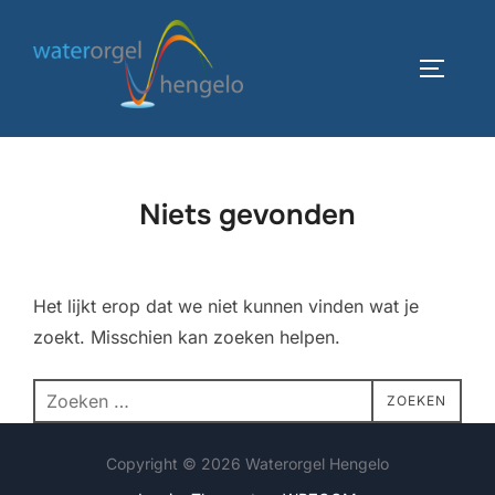
Ga
naar
TOGGLE
de
inhoud
Niets gevonden
Het lijkt erop dat we niet kunnen vinden wat je
zoekt. Misschien kan zoeken helpen.
Zoek
ZOEKEN
naar:
Copyright © 2026 Waterorgel Hengelo