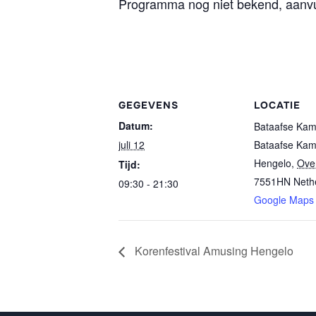
Programma nog niet bekend, aanvu
GEGEVENS
LOCATIE
Datum:
Bataafse Ka
juli 12
Bataafse Ka
Hengelo
,
Over
Tijd:
7551HN
Neth
09:30 - 21:30
Google Maps
Korenfestival Amusing Hengelo