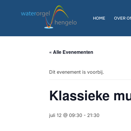
Ga
naar
HOME
OVER O
de
inhoud
« Alle Evenementen
Dit evenement is voorbij.
Klassieke mu
juli 12 @ 09:30
-
21:30