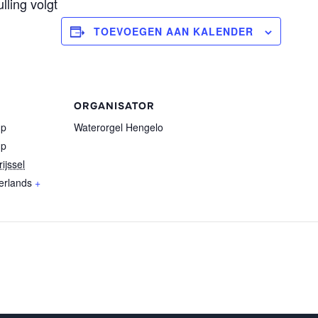
lling volgt
TOEVOEGEN AAN KALENDER
ORGANISATOR
mp
Waterorgel Hengelo
mp
ijssel
erlands
+