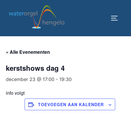
Ga
naar
TOGGLE
de
inhoud
« Alle Evenementen
kerstshows dag 4
december 23 @ 17:00
-
19:30
info volgt
TOEVOEGEN AAN KALENDER