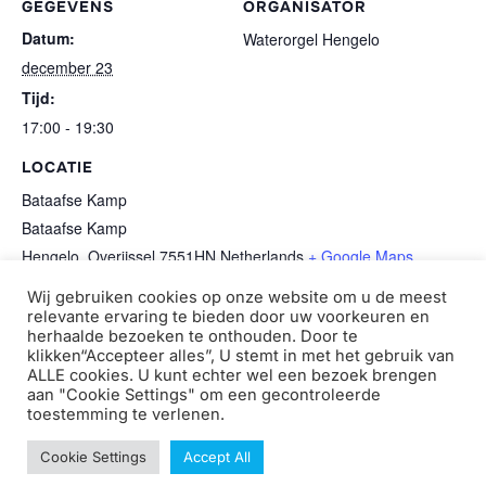
GEGEVENS
ORGANISATOR
Datum:
Waterorgel Hengelo
december 23
Tijd:
17:00 - 19:30
LOCATIE
Bataafse Kamp
Bataafse Kamp
Hengelo
,
Overijssel
7551HN
Netherlands
+ Google Maps
Wij gebruiken cookies op onze website om u de meest
kerstshows dag 3
kerstshows dag 5
relevante ervaring te bieden door uw voorkeuren en
herhaalde bezoeken te onthouden. Door te
klikken“Accepteer alles”, U stemt in met het gebruik van
ALLE cookies. U kunt echter wel een bezoek brengen
aan "Cookie Settings" om een ​​gecontroleerde
toestemming te verlenen.
Copyright © 2026 Waterorgel Hengelo
Cookie Settings
Accept All
Inspiro Theme
door
WPZOOM